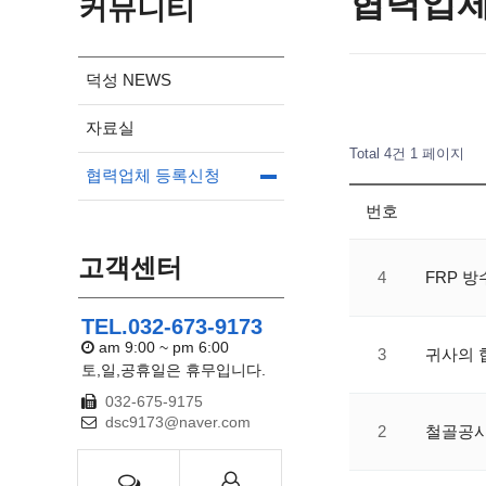
협력업체
커뮤니티
덕성 NEWS
자료실
Total 4건
1 페이지
협력업체 등록신청
번호
고객센터
4
FRP 방
TEL.032-673-9173
am 9:00 ~ pm 6:00
3
귀사의 
토,일,공휴일은 휴무입니다.
032-675-9175
dsc9173@naver.com
2
철골공사