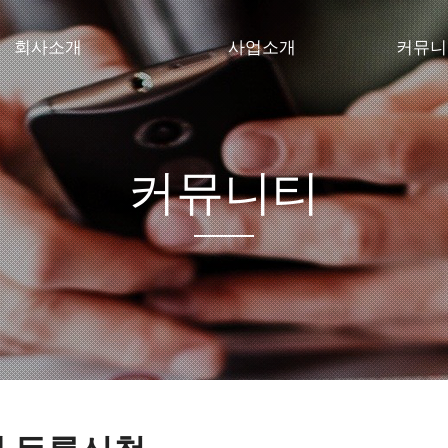
회사소개
사업소개
커뮤니
CEO 인사말
공장/창고시설
덕성 N
경영이념 및 경영방침
공공시설
자료실
회사연혁
상업/업무시설
협력업체
커뮤니티
조직도
주거시설
오시는길