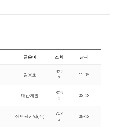
글쓴이
조회
날짜
822
김용호
11-05
3
806
대산개발
08-18
1
702
센트럴산업(주)
08-12
3