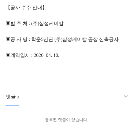
【
공사 수주 안내
】
▣
발 주 처
: (주)삼성케미칼
▣
공 사 명
: 학운5산단 (주)삼성케미칼 공장 신축공사
▣
계약일시
: 2026. 04. 10.
댓글
0
등록된 댓글이 없습니다.