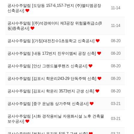
공사수주알림 [도당동 157-6,157-7번지 (주)엘티엠공장
11-14
신축공사]
공사수주알림 [(주)석경에이티 제3공장 위험물취급소(8
11-14
동)증축공사]
공사수주알림 [(가칭)대전친수1초등학교 신축공사]
08-20
공사수주알림 [내동 172번지 진우이엠씨 공장 신축]
08-20
공사수주알림 [안산 그랜드블루핸즈 신축공사]
08-20
공사수주알림 [김포시 학운리243-29 단독주택 신축]
08-20
공사수주알림 [김포시 학운리 3573번지 근생 신축]
08-20
공사수주알림 [중구 운남동 상가주택 신축공사]
03-21
공사수주알림 [시화 경작용비닐 자원화시설 노후 건축물
03-21
보수공사]
공사수주알림 [부천시 옥길동 515-7 근생 신축]
03-21