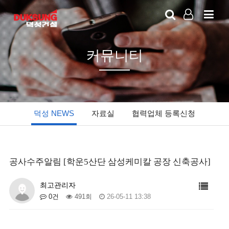
LOG IN
커뮤니티
덕성 NEWS
자료실
협력업체 등록신청
공사수주알림 [학운5산단 삼성케미칼 공장 신축공사]
최고관리자
0건
491회
26-05-11 13:38